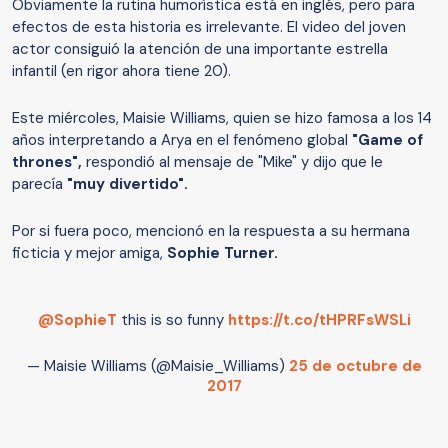
Obviamente la rutina humorística está en inglés, pero para
efectos de esta historia es irrelevante. El video del joven
actor consiguió la atención de una importante estrella
infantil (en rigor ahora tiene 20).
Este miércoles, Maisie Williams, quien se hizo famosa a los 14
años interpretando a Arya en el fenómeno global
"Game of
thrones",
respondió al mensaje de "Mike" y dijo que le
parecía
"muy divertido".
Por si fuera poco, mencionó en la respuesta a su hermana
ficticia y mejor amiga,
Sophie Turner.
@SophieT
this is so funny
https://t.co/tHPRFsWSLi
— Maisie Williams (@Maisie_Williams)
25 de octubre de
2017