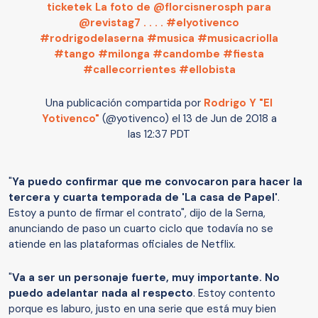
ticketek La foto de @florcisnerosph para
@revistag7 . . . . #elyotivenco
#rodrigodelaserna #musica #musicacriolla
#tango #milonga #candombe #fiesta
#callecorrientes #ellobista
Una publicación compartida por
Rodrigo Y "El
Yotivenco"
(@yotivenco) el
13 de Jun de 2018 a
las 12:37 PDT
"
Ya puedo confirmar que me convocaron para hacer la
tercera y cuarta temporada de 'La casa de Papel'
.
Estoy a punto de firmar el contrato", dijo de la Serna,
anunciando de paso un cuarto ciclo que todavía no se
atiende en las plataformas oficiales de Netflix.
"
Va a ser un personaje fuerte, muy importante. No
puedo adelantar nada al respecto
. Estoy contento
porque es laburo, justo en una serie que está muy bien