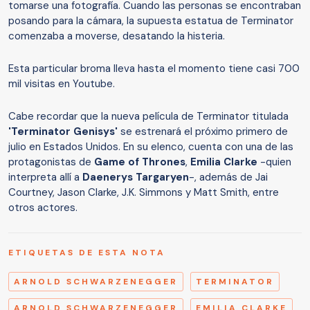
tomarse una fotografía. Cuando las personas se encontraban
posando para la cámara, la supuesta estatua de Terminator
comenzaba a moverse, desatando la histeria.
Esta particular broma lleva hasta el momento tiene casi 700
mil visitas en Youtube.
Cabe recordar que la nueva película de Terminator titulada
'Terminator Genisys'
se estrenará el próximo primero de
julio en Estados Unidos. En su elenco, cuenta con una de las
protagonistas de
Game of Thrones
,
Emilia Clarke
-quien
interpreta allí a
Daenerys Targaryen
-, además de Jai
Courtney, Jason Clarke, J.K. Simmons y Matt Smith, entre
otros actores.
ETIQUETAS DE ESTA NOTA
ARNOLD SCHWARZENEGGER
TERMINATOR
ARNOLD SCHWARZENEGGER
EMILIA CLARKE