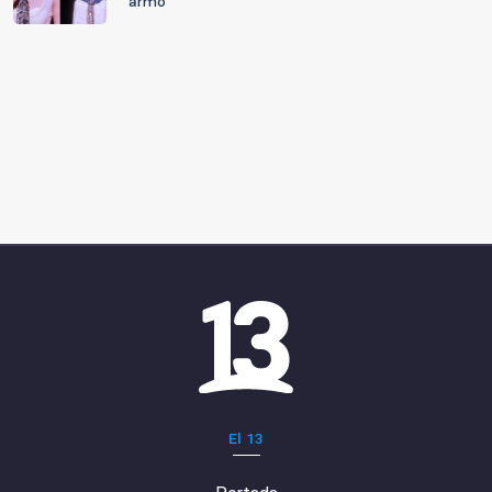
armó"
El 13