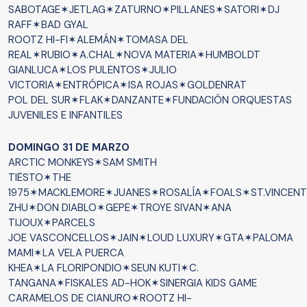
SABOTAGE✶JETLAG✶ZATURNO✶PILLANES✶SATORI✶DJ
RAFF✶BAD GYAL
ROOTZ HI-FI✶ALEMÁN✶TOMASA DEL
REAL✶RUBIO✶A.CHAL✶NOVA MATERIA✶HUMBOLDT
GIANLUCA✶LOS PULENTOS✶JULIO
VICTORIA✶ENTRÓPICA✶ISA ROJAS✶GOLDENRAT
POL DEL SUR✶FLAK✶DANZANTE✶FUNDACIÓN ORQUESTAS
JUVENILES E INFANTILES
DOMINGO 31 DE MARZO
ARCTIC MONKEYS✶SAM SMITH
TIËSTO✶THE
1975✶MACKLEMORE✶JUANES✶ROSALÍA✶FOALS✶ST.VINCENT
ZHU✶DON DIABLO✶GEPE✶TROYE SIVAN✶ANA
TIJOUX✶PARCELS
JOE VASCONCELLOS✶JAIN✶LOUD LUXURY✶GTA✶PALOMA
MAMI✶LA VELA PUERCA
KHEA✶LA FLORIPONDIO✶SEUN KUTI✶C.
TANGANA✶FISKALES AD-HOK✶SINERGIA KIDS GAME
CARAMELOS DE CIANURO✶ROOTZ HI-