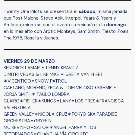
Twenty One Pilots se presentará el
sábado
, misma jornada
que Post Malone, Steve Aoki, Interpol, Years & Years y
Américo; mientras que el evento terminará el día
domingo
en lo más alto con Arctic Monkeys, Sam Smith, Tiësto, Foals,
The 1975, Rosalía y Juanes.
VIERNES 29 DE MARZO
KENDRICK LAMAR ✶ LENNY KRAVITZ
DIMITRI VEGAS & LIKE MIKE ✶ GRETA VAN FLEET
✶VICENTICO✶SNOW PATROL
CAETANO, MORENO, ZECA & TOM VELOSO✶KSHMR ✶
JORJA SMITH✶ PAULO LONDRA
CLAIRO✶FISHER✶KUNGS✶LANY✶LOS TRES✶FRANCISCA
VALENZUELA
GREEN VALLEY✶NICOLA CRUZ✶TOKYO SKA PARADISE
ORCHESTRA✶GRYFFIN
MC KEVINHO✶SATORI✶ÁNGEL PARRA Y LOS
RETORNADOS✶CHANCHA VÍA CIRCUITO