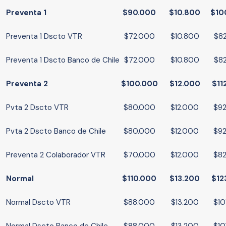
Preventa 1
$90.000
$10.800
$10
Preventa 1 Dscto VTR
$72.000
$10.800
$8
Preventa 1 Dscto Banco de Chile
$72.000
$10.800
$8
Preventa 2
$100.000
$12.000
$11
Pvta 2 Dscto VTR
$80.000
$12.000
$9
Pvta 2 Dscto Banco de Chile
$80.000
$12.000
$9
Preventa 2 Colaborador VTR
$70.000
$12.000
$8
Normal
$110.000
$13.200
$12
Normal Dscto VTR
$88.000
$13.200
$10