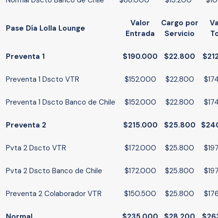
Normal Dscto Banco de Chile
$88.000
$13.200
$10
Valor
Cargo por
Va
Pase Día Lolla Lounge
Entrada
Servicio
To
Preventa 1
$190.000
$22.800
$21
Preventa 1 Dscto VTR
$152.000
$22.800
$17
Preventa 1 Dscto Banco de Chile
$152.000
$22.800
$17
Preventa 2
$215.000
$25.800
$24
Pvta 2 Dscto VTR
$172.000
$25.800
$19
Pvta 2 Dscto Banco de Chile
$172.000
$25.800
$19
Preventa 2 Colaborador VTR
$150.500
$25.800
$17
Normal
$235.000
$28.200
$26