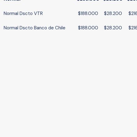
Normal Dscto VTR
$188.000
$28.200
$21
Normal Dscto Banco de Chile
$188.000
$28.200
$21