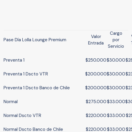
Cargo
Valor
Pase Día Lolla Lounge Premium
por
Entrada
Servicio
Preventa 1
$250.000
$30.000
$2
Preventa 1 Dscto VTR
$200.000
$30.000
$2
Preventa 1 Dscto Banco de Chile
$200.000
$30.000
$2
Normal
$275.000
$33.000
$3
Normal Dscto VTR
$220.000
$33.000
$2
Normal Dscto Banco de Chile
$220.000
$33.000
$2