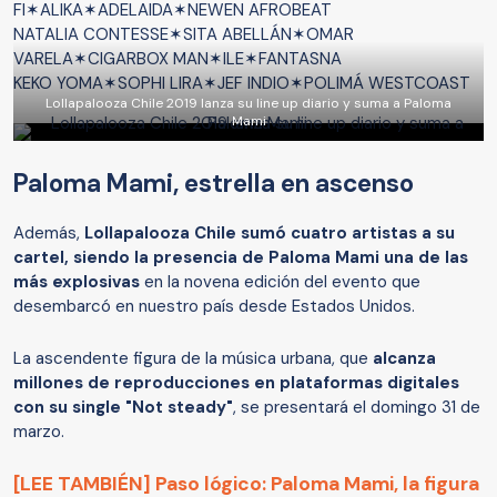
FI✶ALIKA✶ADELAIDA✶NEWEN AFROBEAT
NATALIA CONTESSE✶SITA ABELLÁN✶OMAR
VARELA✶CIGARBOX MAN✶ILE✶FANTASNA
KEKO YOMA✶SOPHI LIRA✶JEF INDIO✶POLIMÁ WESTCOAST
Lollapalooza Chile 2019 lanza su line up diario y suma a Paloma
Mami
Paloma Mami, estrella en ascenso
Además,
Lollapalooza Chile sumó cuatro artistas a su
cartel, siendo la presencia de Paloma Mami una de las
más explosivas
en la novena edición del evento que
desembarcó en nuestro país desde Estados Unidos.
La ascendente figura de la música urbana, que
alcanza
millones de reproducciones en plataformas digitales
con su single "Not steady"
, se presentará el domingo 31 de
marzo.
[LEE TAMBIÉN] Paso lógico: Paloma Mami, la figura