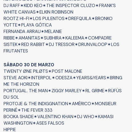
DJ RAFF✶KIDD KEO✶THE INSPECTOR CLUZO✶FRANK’S
WHITE CANVAS✶ELKIN ROBINSON
ROOTZ HI-FI✶LOS PULENTOS✶DREFQUILA✶BRONKO
YOTTE✶PLAYA GÓTICA
FERNANDA ARRAU✶MELANIE
RIBBE✶AMANITAS✶SUBHIRA✶KALEEMA✶COMPADRE
SISTEK✶RED RABBIT✶DJ TRESSOR✶DRUNVALOOP✶LOS
FRUTANTES
SÁBADO 30 DE MARZO
TWENTY ØNE PILØTS✶POST MALONE
STEVE AOKI✶INTERPOL✶ODESZA✶YEARS&YEARS✶BRING
ME THE HORIZON
PORTUGAL. THE MAN✶ZIGGY MARLEY✶RL GRIME✶RÜFÜS
DU SOL
PROTOJE & THE INDIGGNATION✶AMÉRICO✶MONSIEUR
PERINÉ✶THE FEVER 333
BOOKA SHADE✶VALENTINO KHAN✶DJ WHO✶KAMASI
WASHINGTON✶ASES FALSOS
HIPPIE