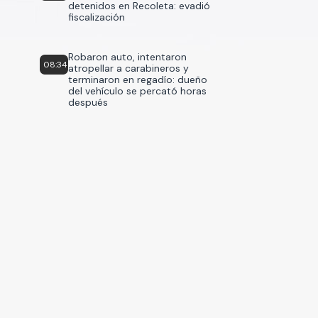
detenidos en Recoleta: evadió
fiscalización
Robaron auto, intentaron
08:34
atropellar a carabineros y
terminaron en regadío: dueño
del vehículo se percató horas
después