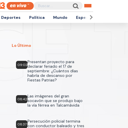
Deportes
Política
Mundo
Espectáculos
Empren
Lo Último
Presentan proyecto para
09:02
declarar feriado el 17 de
septiembre: ¿Cuántos días
habría de descanso por
Fiestas Patrias?
Las imágenes del gran
08:42
socavón que se produjo bajo
la vía férrea en Talcamávida
Persecución policial termina
08:37
con conductor baleado y tres