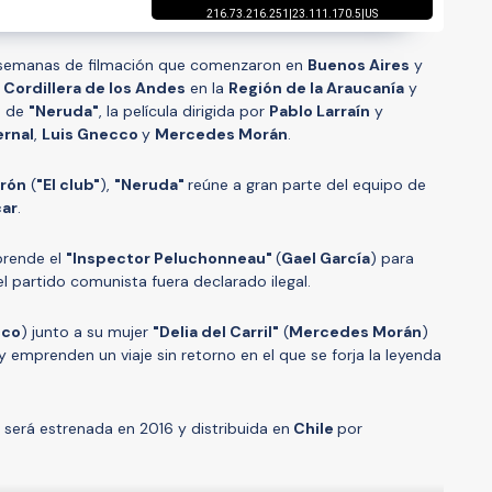
e semanas de filmación que comenzaron en
Buenos Aires
y
Cordillera de los Andes
en la
Región de la Araucanía
y
e de
"Neruda"
, la película dirigida por
Pablo Larraín
y
ernal
,
Luis Gnecco
y
Mercedes Morán
.
erón
(
"El club"
),
"Neruda"
reúne a gran parte del equipo de
ar
.
prende el
"Inspector Peluchonneau"
(
Gael García
) para
l partido comunista fuera declarado ilegal.
cco
) junto a su mujer
"Delia del Carril"
(
Mercedes Morán
)
 emprenden un viaje sin retorno en el que se forja la leyenda
será estrenada en 2016 y distribuida en
Chile
por