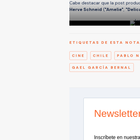
Cabe destacar que la post producc
Herve Schneid
(
"Amelie"
,
"Deli
ETIQUETAS DE ESTA NOT
CINE
CHILE
PABLO 
GAEL GARCÍA BERNAL
Newslette
Inscríbete en nuestra 