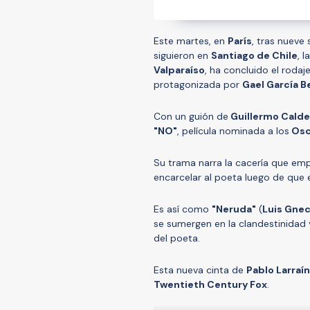
Este martes, en
París
, tras nuev
siguieron en
Santiago de Chile
, la
Valparaíso
, ha concluido el rodaj
protagonizada por
Gael García B
Con un guión de
Guillermo Cald
"NO"
, película nominada a los
Osc
Su trama narra la cacería que em
encarcelar al poeta luego de que e
Es así como
"Neruda"
(
Luis Gne
se sumergen en la clandestinidad y
del poeta.
Esta nueva cinta de
Pablo Larraín
Twentieth Century Fox
.