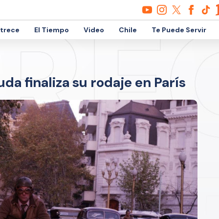
etrece
El Tiempo
Video
Chile
Te Puede Servir
da finaliza su rodaje en París