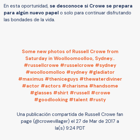
En esta oportunidad,
se desconoce si Crowe se prepara
para algún nuevo papel
o solo para continuar disfrutando
las bondades de la vida.
Some new photos of Russell Crowe from
Saturday in Woolloomoolloo, Sydney..
#russellcrowe #russelcrowe #sydney
#woolloomolloo #sydney #gladiator
#maximus #theniceguys #thewaterdiviner
#actor #actors #charisma #handsome
#glasses #shirt #russell #crowe
#goodlooking #talent #rusty
Una publicación compartida de Russell Crowe fan
page (@crowevillager) el
27 de Mar de 2017 a
la(s) 9:24 PDT