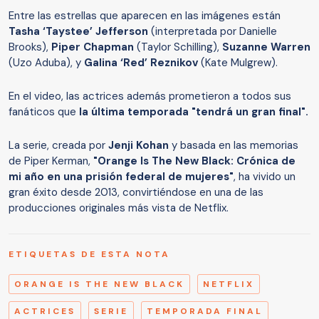
Entre las estrellas que aparecen en las imágenes están
Tasha ‘Taystee’ Jefferson
(interpretada por Danielle
Brooks),
Piper Chapman
(Taylor Schilling),
Suzanne Warren
(Uzo Aduba), y
Galina ‘Red’ Reznikov
(Kate Mulgrew).
En el video, las actrices además prometieron a todos sus
fanáticos que
la última temporada "tendrá un gran final".
La serie, creada por
Jenji Kohan
y basada en las memorias
de Piper Kerman,
"Orange Is The New Black: Crónica de
mi año en una prisión federal de mujeres"
, ha vivido un
gran éxito desde 2013, convirtiéndose en una de las
producciones originales más vista de Netflix.
ETIQUETAS DE ESTA NOTA
ORANGE IS THE NEW BLACK
NETFLIX
ACTRICES
SERIE
TEMPORADA FINAL