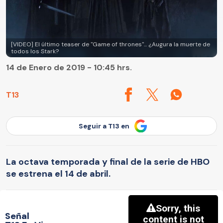
[VIDEO] El último teaser de "Game of thrones"... ¿Augura la muerte de
todos los Stark?
14 de Enero de 2019 - 10:45 hrs.
T13
Seguir a T13 en
La octava temporada y final de la serie de HBO
se estrena el 14 de abril.
Señal