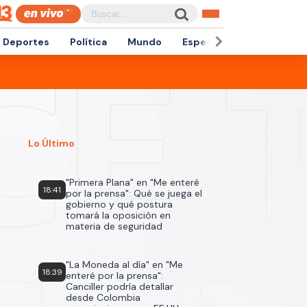
Deportes
Política
Mundo
Espectáculos
Empren
Lo Último
"Primera Plana" en "Me enteré
18:41
por la prensa": Qué se juega el
gobierno y qué postura
tomará la oposición en
materia de seguridad
"La Moneda al día" en "Me
18:39
enteré por la prensa":
Canciller podría detallar
desde Colombia