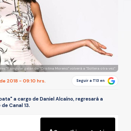
es"?: singular galán de "Cristina Moreno" volverá a "Soltera otra vez"
e 2018 - 09:10 hrs.
Seguir a T13 en
pata" a cargo de Daniel Alcaíno, regresará a
 de Canal 13.