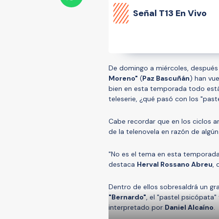
Señal
T13 En Vivo
De domingo a miércoles, después
Moreno"
(
Paz Bascuñán
) han vu
bien en esta temporada todo está
teleserie, ¿qué pasó con los "past
Cabe recordar que en los ciclos a
de la telenovela en razón de alg
"No es el tema en esta temporada
destaca
Herval Rossano Abreu
,
Dentro de ellos sobresaldrá un gr
"Bernardo"
, el "pastel psicópata
interpretado por
Daniel Alcaíno
.