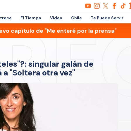
etrece
El Tiempo
Video
Chile
Te Puede Servir
evo capítulo de "Me enteré por la prensa"
eles"?: singular galán de
 a "Soltera otra vez"