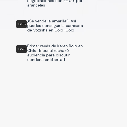
negociaciones con EE.UU. por
aranceles
¿Se vende la amarilla?: Así
18:38
puedes conseguir la camiseta
de Vozinha en Colo-Colo
Primer revés de Karen Rojo en
18:23
Chile: Tribunal rechazó
audiencia para discutir
condena en libertad