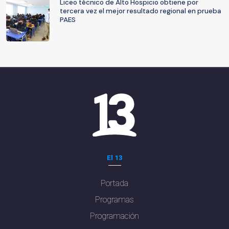
Liceo técnico de Alto Hospicio obtiene por
tercera vez el mejor resultado regional en prueba
PAES
El 13
Portada
Programas
Programación