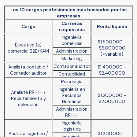
Los 10 cargos profesionales más buscados por las
empresas
Carreras
Cargo
Renta líquida
requeridas
Ingeniería
$1.500.000 -
comercial
Ejecutivo (a)
$3.000.000
comercial B2B/KAM
Administración
(+variable)
Marketing
Contador auditor
Analista contable /
$1.400.000 -
Contador auditor
$2.400.000
Contabilidad
Psicología
Ingeniería en
Analista RR.HH. /
Recursos
$1.200.000 -
Reclutamiento y
Humanos
$2.000.000
selección
Administración
RR.HH.
Ingeniería
logística
Analista logístico /
$1.300.000 -
Ingeniería