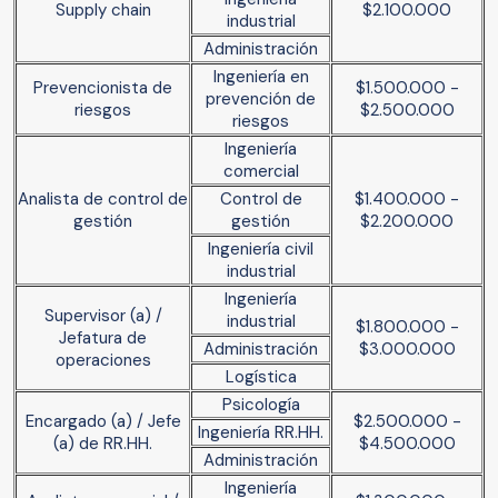
Supply chain
$2.100.000
industrial
Administración
Ingeniería en
Prevencionista de
$1.500.000 -
prevención de
riesgos
$2.500.000
riesgos
Ingeniería
comercial
Analista de control de
Control de
$1.400.000 -
gestión
gestión
$2.200.000
Ingeniería civil
industrial
Ingeniería
Supervisor (a) /
industrial
$1.800.000 -
Jefatura de
Administración
$3.000.000
operaciones
Logística
Psicología
Encargado (a) / Jefe
$2.500.000 -
Ingeniería RR.HH.
(a) de RR.HH.
$4.500.000
Administración
Ingeniería