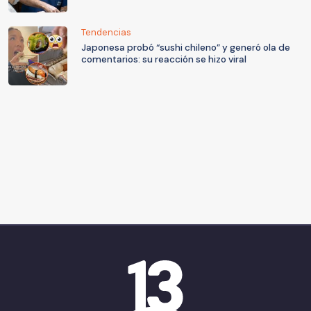
Tendencias
Japonesa probó “sushi chileno” y generó ola de
comentarios: su reacción se hizo viral