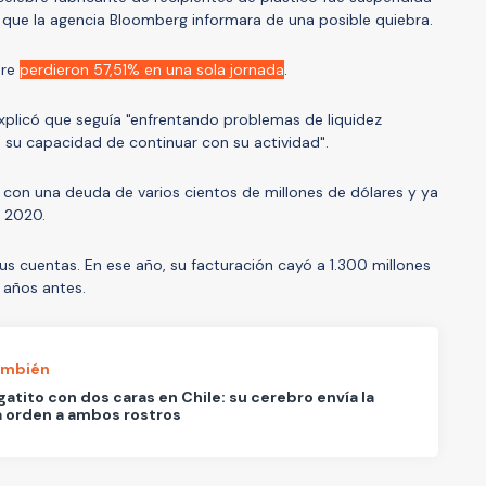
e que la agencia Bloomberg informara de una posible quiebra.
are
perdieron 57,51% en una sola jornada
.
xplicó que seguía "enfrentando problemas de liquidez
 su capacidad de continuar con su actividad".
con una deuda de varios cientos de millones de dólares y ya
n 2020.
us cuentas. En ese año, su facturación cayó a 1.300 millones
 años antes.
ambién
gatito con dos caras en Chile: su cerebro envía la
 orden a ambos rostros