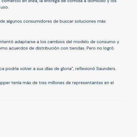
 comercio en línea, la entrega de comida a domicilio y los
 uso.
n de algunos consumidores de buscar soluciones más
intentó adaptarse a los cambios del modelo de consumo y
 como acuerdos de distribución con tiendas. Pero no logró
a podría volver a sus días de gloria", reflexionó Saunders.
Tupper tenía más de tres millones de representantes en el
A