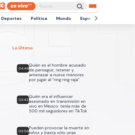
Deportes
Política
Mundo
Espectáculos
Empren
Lo Último
Quién es el hombre acusado
04:46
de perseguir, retener y
amenazar a nueve menores
por jugar al "ring ring raja"
Quién era el influencer
03:42
asesinado en transmisión en
vivo en México: tenía más de
500 mil seguidores en TikTok
Pueden provocar la muerte en
03:06
niños y basta sólo unas