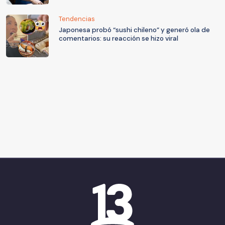
Tendencias
Japonesa probó “sushi chileno” y generó ola de
comentarios: su reacción se hizo viral