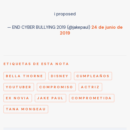
i proposed
— END CYBER BULLYING 2019 (@jakepaul)
24 de junio de
2019
ETIQUETAS DE ESTA NOTA
BELLA THORNE
DISNEY
CUMPLEAÑOS
YOUTUBER
COMPROMISO
ACTRIZ
EX NOVIA
JAKE PAUL
COMPROMETIDA
TANA MONGEAU