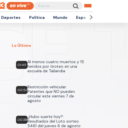
Deportes
Política
Mundo
Espectáculos
Empren
Lo Último
Al menos cuatro muertos y 15
01:45
heridos por tiroteo en una
escuela de Tailandia
Restricción vehicular:
00:50
Patentes que NO pueden
circular este viernes 7 de
agosto
¿Hubo suerte hoy?:
00:38
Resultados del Loto sorteo
5461 del jueves 6 de agosto