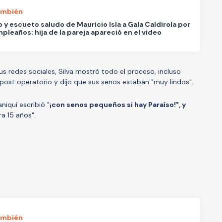
ambién
io y escueto saludo de Mauricio Isla a Gala Caldirola por
pleaños: hija de la pareja apareció en el video
sus redes sociales, Silva mostró todo el proceso, incluso
 post operatorio y dijo que sus senos estaban "muy lindos".
niquí escribió "
¡con senos pequeños si hay Paraíso!", y
a 15 años".
ambién