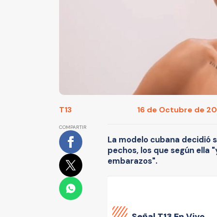
T13
16 de Octubre de 202
COMPARTIR
La modelo cubana decidió s
pechos, los que según ella 
embarazos".
Señal
T13 En Vivo