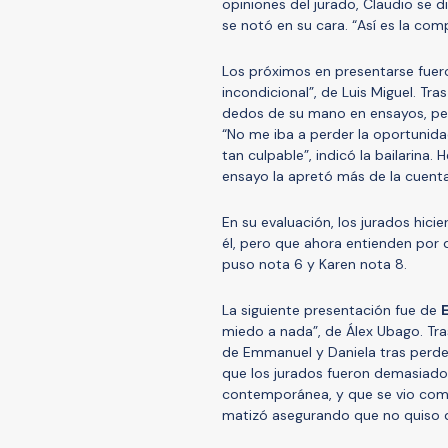
opiniones del jurado, Claudio se d
se notó en su cara. “Así es la com
Los próximos en presentarse fuer
incondicional”, de Luis Miguel. Tra
dedos de su mano en ensayos, per
“No me iba a perder la oportunid
tan culpable”, indicó la bailarina
ensayo la apretó más de la cuenta
En su evaluación, los jurados hicie
él, pero que ahora entienden por 
puso nota 6 y Karen nota 8.
La siguiente presentación fue de
miedo a nada”, de Álex Ubago. Tra
de Emmanuel y Daniela tras perder
que los jurados fueron demasiado
contemporánea, y que se vio como s
matizó asegurando que no quiso de