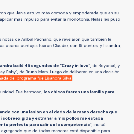
icaron que Janis estuvo más cómoda y empoderada que en su
plicar más impulso para evitar la monotonía. Neilas les puso
s notas de Aníbal Pachano, que revelaron que también le
os peores puntajes fueron Claudio, con 19 puntos, y Lisandra,
andra bailó 45 segundos de “Crazy in love”
, de Beyoncé, y
y Baby”, de Bruno Mars. Luego de deliberar, en una decisión
nada del programa fue Lisandra Silva.
tunidad. Fue hermoso,
los chicos fueron una familia para
ailando con una lesión en el dedo de la mano derecha que
í sobreexigida y extrañar a mis pollos me estaba
nto perfecto para salir de la competencia”
, indicó
ulo, agregando que de todas maneras está disponible para