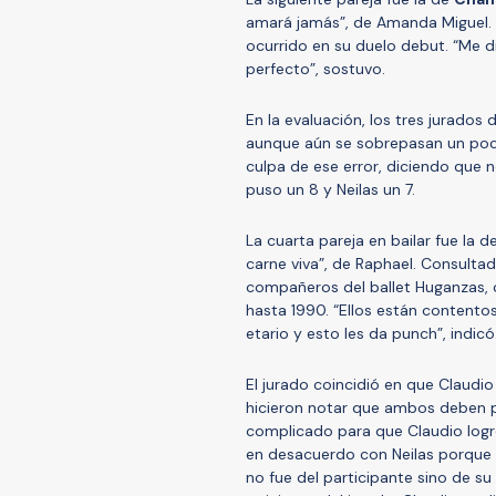
amará jamás”, de Amanda Miguel. 
ocurrido en su duelo debut. “Me 
perfecto”, sostuvo.
En la evaluación, los tres jurados
aunque aún se sobrepasan un poco 
culpa de ese error, diciendo que 
puso un 8 y Neilas un 7.
La cuarta pareja en bailar fue la d
carne viva”, de Raphael. Consulta
compañeros del ballet Huganzas, 
hasta 1990. “Ellos están content
etario y esto les da punch”, indicó
El jurado coincidió en que Claudi
hicieron notar que ambos deben pr
complicado para que Claudio logr
en desacuerdo con Neilas porque pa
no fue del participante sino de su 