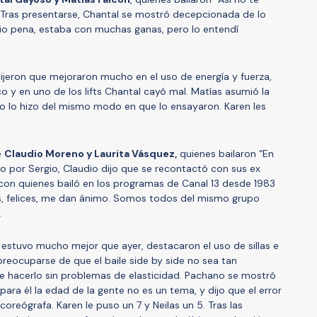
Tras presentarse, Chantal se mostró decepcionada de lo
dio pena, estaba con muchas ganas, pero lo entendí
 dijeron que mejoraron mucho en el uso de energía y fuerza,
y en uno de los lifts Chantal cayó mal. Matías asumió la
no lo hizo del mismo modo en que lo ensayaron. Karen les
e
Claudio Moreno y Laurita Vásquez,
quienes bailaron “En
do por Sergio, Claudio dijo que se recontactó con sus ex
con quienes bailó en los programas de Canal 13 desde 1983
os, felices, me dan ánimo. Somos todos del mismo grupo
.
o estuvo mucho mejor que ayer, destacaron el uso de sillas e
eocuparse de que el baile side by side no sea tan
e hacerlo sin problemas de elasticidad. Pachano se mostró
ra él la edad de la gente no es un tema, y dijo que el error
coreógrafa. Karen le puso un 7 y Neilas un 5. Tras las