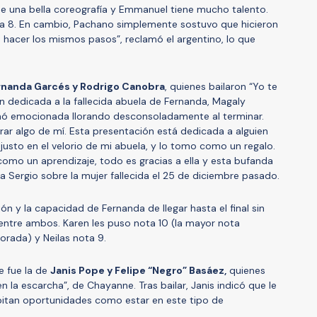
ue una bella coreografía y Emmanuel tiene mucho talento.
ota 8. En cambio, Pachano simplemente sostuvo que hicieron
hacer los mismos pasos”, reclamó el argentino, lo que
rnanda Garcés y Rodrigo Canobra
, quienes bailaron “Yo te
ón dedicada a la fallecida abuela de Fernanda, Magaly
nó emocionada llorando desconsoladamente al terminar.
rar algo de mí. Esta presentación está dedicada a alguien
 justo en el velorio de mi abuela, y lo tomo como un regalo.
 como un aprendizaje, todo es gracias a ella y esta bufanda
 a Sergio sobre la mujer fallecida el 25 de diciembre pasado.
ón y la capacidad de Fernanda de llegar hasta el final sin
entre ambos. Karen les puso nota 10 (la mayor nota
rada) y Neilas nota 9.
e fue la de
Janis Pope y Felipe “Negro” Basáez,
quienes
en la escarcha”, de Chayanne. Tras bailar, Janis indicó que le
pitan oportunidades como estar en este tipo de