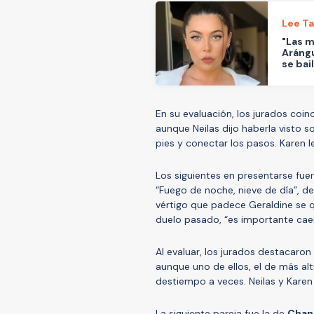
Lee T
"Las m
Arángu
se bail
En su evaluación, los jurados coinc
aunque Neilas dijo haberla visto 
pies y conectar los pasos. Karen l
Los siguientes en presentarse fu
“Fuego de noche, nieve de día”, d
vértigo que padece Geraldine se q
duelo pasado, “es importante caer
Al evaluar, los jurados destacaron 
aunque uno de ellos, el de más alt
destiempo a veces. Neilas y Karen 
La siguiente pareja fue la de
Chant