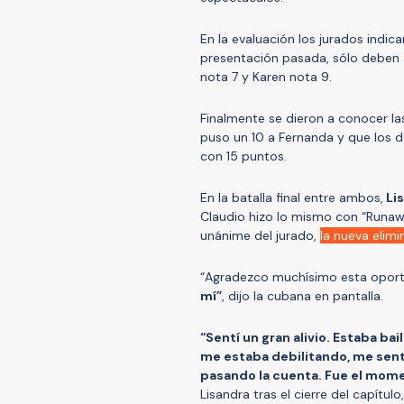
En la evaluación los jurados ind
presentación pasada, sólo deben a
nota 7 y Karen nota 9.
Finalmente se dieron a conocer la
puso un 10 a Fernanda y que los d
con 15 puntos.
En la batalla final entre ambos,
Lis
Claudio hizo lo mismo con “Runawa
unánime del jurado,
la nueva elimi
“Agradezco muchísimo esta opor
mí”
, dijo la cubana en pantalla.
“Sentí un gran alivio. Estaba b
me estaba debilitando, me sent
pasando la cuenta. Fue el mome
Lisandra tras el cierre del capít