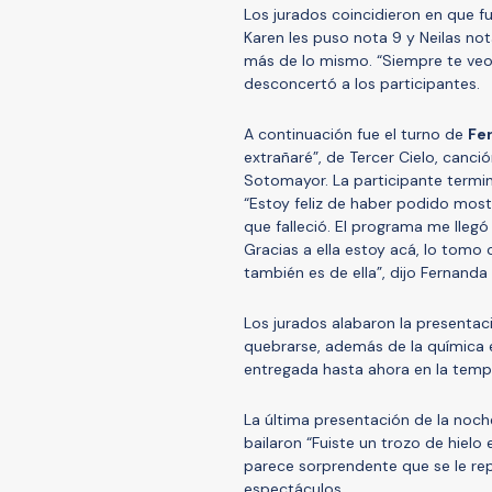
Los jurados coincidieron en que f
Karen les puso nota 9 y Neilas n
más de lo mismo. “Siempre te veo 
desconcertó a los participantes.
A continuación fue el turno de
Fe
extrañaré”, de Tercer Cielo, canci
Sotomayor. La participante termi
“Estoy feliz de haber podido most
que falleció. El programa me llegó
Gracias a ella estoy acá, lo tomo
también es de ella”, dijo Fernanda
Los jurados alabaron la presentaci
quebrarse, además de la química 
entregada hasta ahora en la tempo
La última presentación de la noch
bailaron “Fuiste un trozo de hielo 
parece sorprendente que se le re
espectáculos.