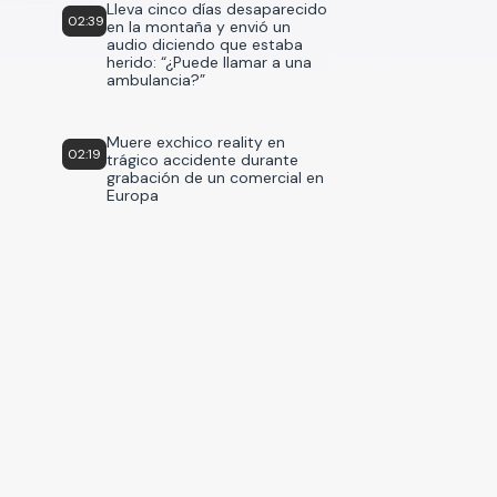
Lleva cinco días desaparecido
02:39
en la montaña y envió un
audio diciendo que estaba
herido: “¿Puede llamar a una
ambulancia?”
Muere exchico reality en
02:19
trágico accidente durante
grabación de un comercial en
Europa