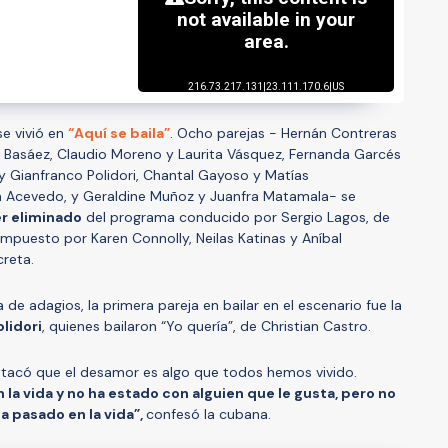
se vivió en
“Aquí se baila”
. Ocho parejas - Hernán Contreras
e Basáez, Claudio Moreno y Laurita Vásquez, Fernanda Garcés
 y Gianfranco Polidori, Chantal Gayoso y Matías
a Acevedo, y Geraldine Muñoz y Juanfra Matamala- se
r eliminado
del programa conducido por Sergio Lagos, de
ompuesto por Karen Connolly, Neilas Katinas y Aníbal
reta.
de adagios, la primera pareja en bailar en el escenario fue la
olidori
, quienes bailaron “Yo quería”, de Christian Castro.
estacó que el desamor es algo que todos hemos vivido.
 la vida y no ha estado con alguien que le gusta, pero no
a pasado en la vida”,
confesó la cubana.