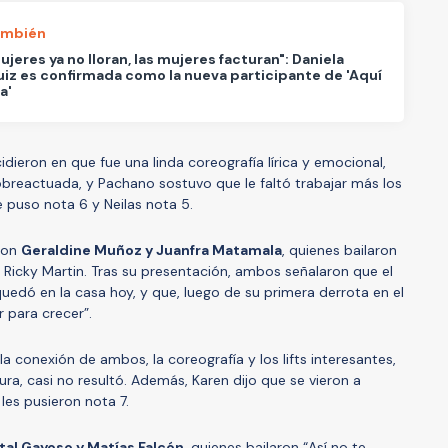
ambién
ujeres ya no lloran, las mujeres facturan": Daniela
iz es confirmada como la nueva participante de 'Aquí
a'
idieron en que fue una linda coreografía lírica y emocional,
sobreactuada, y Pachano sostuvo que le faltó trabajar más los
e puso nota 6 y Neilas nota 5.
eron
Geraldine Muñoz y Juanfra Matamala
, quienes bailaron
e Ricky Martin. Tras su presentación, ambos señalaron que el
uedó en la casa hoy, y que, luego de su primera derrota en el
 para crecer”.
la conexión de ambos, la coreografía y los lifts interesantes,
ura, casi no resultó. Además, Karen dijo que se vieron a
les pusieron nota 7.
al Gayoso y Matías Falcón
, quienes bailaron “Así no te