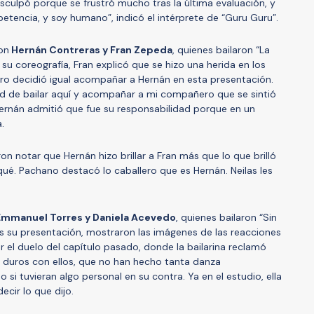
isculpó porque se frustró mucho tras la última evaluación, y
petencia, y soy humano”, indicó el intérprete de “Guru Guru”.
on
Hernán Contreras y Fran Zepeda
, quienes bailaron “La
s su coreografía, Fran explicó que se hizo una herida en los
o decidió igual acompañar a Hernán en esta presentación.
ad de bailar aquí y acompañar a mi compañero que se sintió
. Hernán admitió que fue su responsabilidad porque en un
.
ron notar que Hernán hizo brillar a Fran más que lo que brilló
qué. Pachano destacó lo caballero que es Hernán. Neilas les
Emmanuel Torres y Daniela Acevedo
, quienes bailaron “Sin
s su presentación, mostraron las imágenes de las reacciones
 el duelo del capítulo pasado, donde la bailarina reclamó
 duros con ellos, que no han hecho tanta danza
i tuvieran algo personal en su contra. Ya en el estudio, ella
cir lo que dijo.