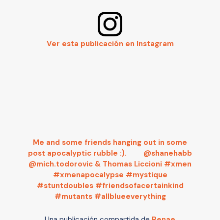
Ver esta publicación en Instagram
Me and some friends hanging out in some
post apocalyptic rubble :). ⁠⠀ ⁠⠀ @shanehabb
@mich.todorovic & Thomas Liccioni #xmen
#xmenapocalypse #mystique
#stuntdoubles #friendsofacertainkind
#mutants #allblueeverything
Una publicación compartida de
Renae