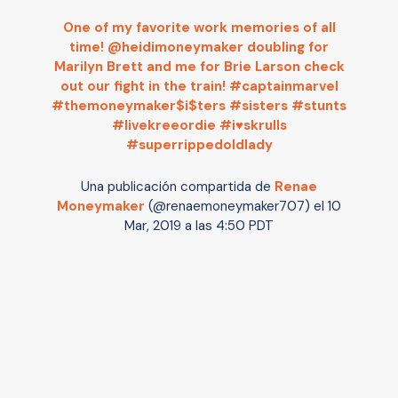
One of my favorite work memories of all
time! @heidimoneymaker doubling for
Marilyn Brett and me for Brie Larson check
out our fight in the train! #captainmarvel
#themoneymaker$i$ters #sisters #stunts
#livekreeordie #i♥️skrulls
#superrippedoldlady
Una publicación compartida de
Renae
Moneymaker
(@renaemoneymaker707) el
10
Mar, 2019 a las 4:50 PDT