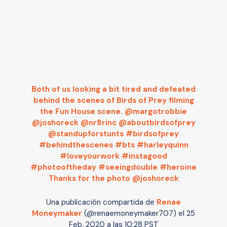
Both of us looking a bit tired and defeated
behind the scenes of Birds of Prey filming
the Fun House scene. @margotrobbie
@joshoreck @nr8rinc @aboutbirdsofprey
@standupforstunts #birdsofprey
#behindthescenes #bts #harleyquinn
#loveyourwork #instagood
#photooftheday #seeingdouble #heroine
Thanks for the photo @joshoreck
Una publicación compartida de
Renae
Moneymaker
(@renaemoneymaker707) el
25
Feb, 2020 a las 10:28 PST