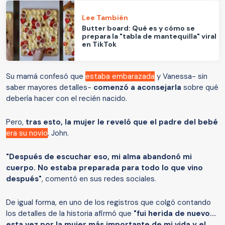
Lee También
Butter board: Qué es y cómo se
prepara la "tabla de mantequilla" viral
en TikTok
Su mamá confesó que
estaba embarazada
y Vanessa- sin
saber mayores detalles-
comenzó a aconsejarla
sobre qué
debería hacer con el recién nacido.
Pero,
tras esto, la mujer le reveló que el padre del bebé
era su novio
, John.
"Después de escuchar eso, mi alma abandonó mi
cuerpo. No estaba preparada para todo lo que vino
después"
, comentó en sus redes sociales.
De igual forma, en uno de los registros que colgó contando
los detalles de la historia afirmó que
"fui herida de nuevo...
esta vez por la mujer más importante de mi vida y el