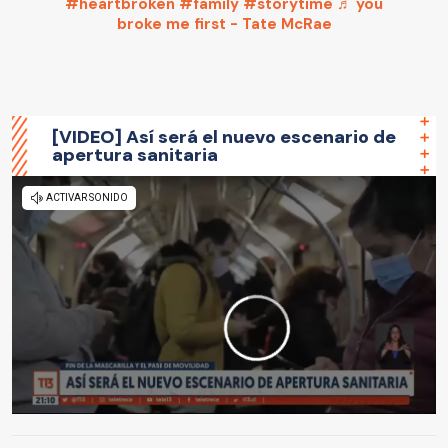
#heartbroken
#family
#storytime
♬ you
broke me first - Tate McRae
[VIDEO] Así será el nuevo escenario de
apertura sanitaria