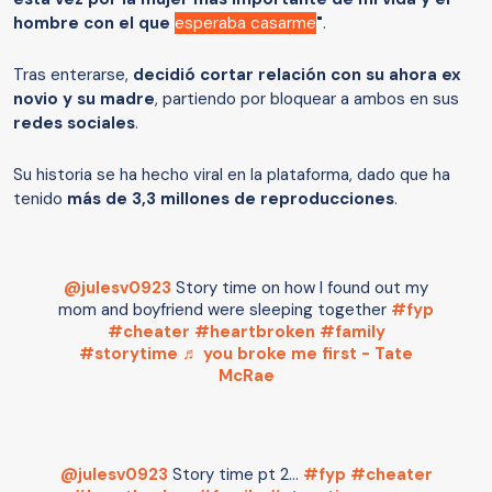
hombre con el que
esperaba casarme
"
.
Tras enterarse,
decidió cortar relación con su ahora ex
novio y su madre
, partiendo por bloquear a ambos en sus
redes sociales
.
Su historia se ha hecho viral en la plataforma, dado que ha
tenido
más de 3,3 millones de reproducciones
.
@julesv0923
Story time on how I found out my
mom and boyfriend were sleeping together
#fyp
#cheater
#heartbroken
#family
#storytime
♬ you broke me first - Tate
McRae
@julesv0923
Story time pt 2…
#fyp
#cheater