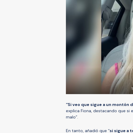
T
“Si veo que sigue a un montón d
explica Fiona, destacando que si es
malo”.
En tanto, añadió que “
si sigue a 