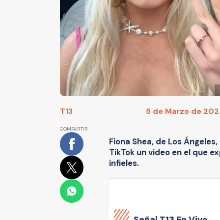
T13
5 de Marzo de 2024
COMPARTIR
Fiona Shea, de Los Ángeles
TikTok un video en el que 
infieles.
Señal
T13 En Vivo