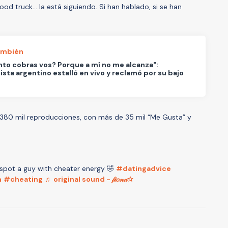
ood truck... la está siguiendo. Si han hablado, si se han
ambién
to cobras vos? Porque a mí no me alcanza":
ista argentino estalló en vivo y reclamó por su bajo
o
 380 mil reproducciones, con más de 35 mil “Me Gusta” y
spot a guy with cheater energy 🤣
#datingadvice
m
#cheating
♬ original sound - 𝒻𝒾𝑜𝓃𝒶☆
A