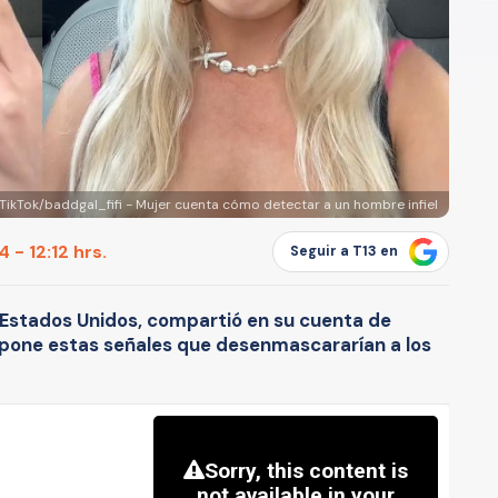
TikTok/baddgal_fifi - Mujer cuenta cómo detectar a un hombre infiel
 - 12:12 hrs.
Seguir a T13 en
, Estados Unidos, compartió en su cuenta de
expone estas señales que desenmascararían a los