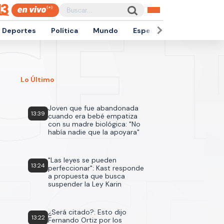
Deportes
Política
Mundo
Espectáculos
Empren
Lo Último
Joven que fue abandonada
13:39
cuando era bebé empatiza
con su madre biológica: "No
había nadie que la apoyara"
"Las leyes se pueden
13:24
perfeccionar": Kast responde
a propuesta que busca
suspender la Ley Karin
¿Será citado?: Esto dijo
13:22
Fernando Ortiz por los