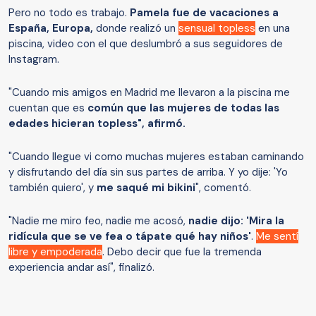
Pero no todo es trabajo.
Pamela fue de vacaciones a
España, Europa,
donde realizó un
sensual topless
en una
piscina, video con el que deslumbró a sus seguidores de
Instagram.
"Cuando mis amigos en Madrid me llevaron a la piscina me
cuentan que es
común que las mujeres de todas las
edades hicieran topless", afirmó.
"Cuando llegue vi como muchas mujeres estaban caminando
y disfrutando del día sin sus partes de arriba. Y yo dije: 'Yo
también quiero', y
me saqué mi bikini
", comentó.
"Nadie me miro feo, nadie me acosó,
nadie dijo: 'Mira la
ridícula que se ve fea o tápate qué hay niños'
.
Me sentí
libre y empoderada
. Debo decir que fue la tremenda
experiencia andar así", finalizó.