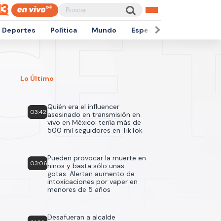
Deportes
Política
Mundo
Espectáculos
Empren
Lo Último
Quién era el influencer
03:42
asesinado en transmisión en
vivo en México: tenía más de
500 mil seguidores en TikTok
Pueden provocar la muerte en
03:06
niños y basta sólo unas
gotas: Alertan aumento de
intoxicaciones por vaper en
menores de 5 años
Desafueran a alcalde