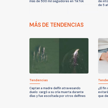
más de 500 mil seguidores en TikTok
de int
de 5 a
MÁS DE TENDENCIAS
Tendencias
Tende
Captan a madre delfín atravesando
¿El fi
duelo: cargó a su cría muerta durante
evitar
días y fue escoltada por otros delfines
que de