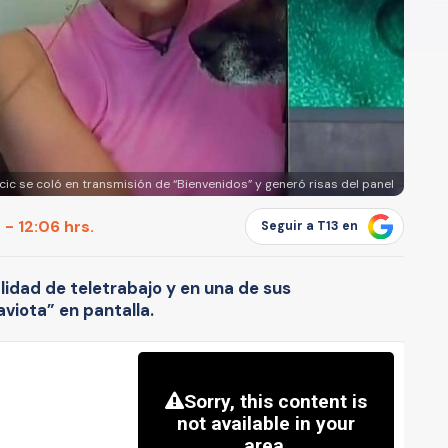
cic se coló en transmisión de “Bienvenidos” y generó risas del panel
- 12:06 hrs.
Seguir a T13 en
idad de teletrabajo y en una de sus
viota” en pantalla.