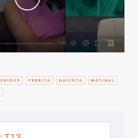
A
VENIDOS
PERRITA
GAVIOTA
MATINAL
O
r T13