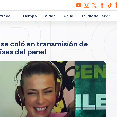
etrece
El Tiempo
Video
Chile
Te Puede Servir
 se coló en transmisión de
isas del panel