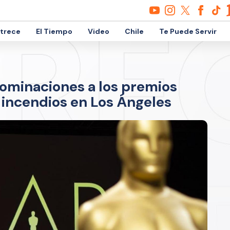
etrece
El Tiempo
Video
Chile
Te Puede Servir
minaciones a los premios
 incendios en Los Ángeles