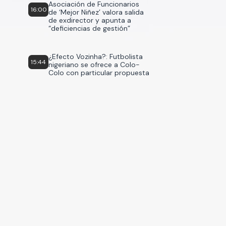
Asociación de Funcionarios
16:00
de ‘Mejor Niñez’ valora salida
de exdirector y apunta a
“deficiencias de gestión”
¿Efecto Vozinha?: Futbolista
15:44
nigeriano se ofrece a Colo-
Colo con particular propuesta