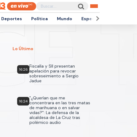
Deportes
Política
Mundo
Espectáculos
Empren
Lo Último
Fiscalía y SII presentan
16:26
apelación para revocar
sobreseimiento a Sergio
Jadue
"¿Querían que me
16:24
concentrara en las tres matas
de marihuana o en salvar
vidas?": La defensa de la
alcaldesa de La Cruz tras
polémico audio