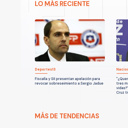
LO MÁS RECIENTE
Deportes13
Nacio
Fiscalía y SII presentan apelación para
"¿Quer
revocar sobreseimiento a Sergio Jadue
tres m
vidas?
Cruz t
MÁS DE TENDENCIAS