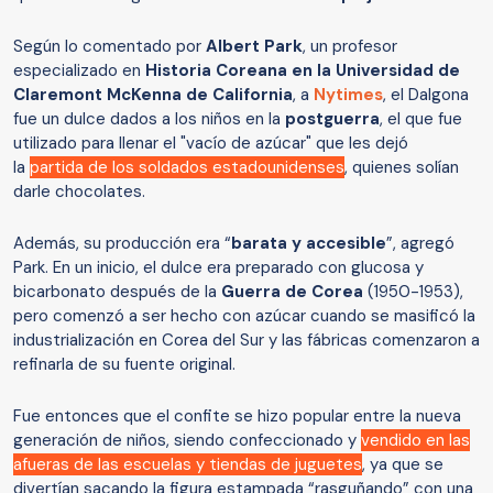
Según lo comentado por
Albert Park
, un profesor
especializado en
Historia Coreana en la Universidad de
Claremont McKenna de California
, a
Nytimes
, el Dalgona
fue un dulce dados a los niños en la
postguerra
, el que fue
utilizado para llenar el "vacío de azúcar" que les dejó
la
partida de los soldados estadounidenses
, quienes solían
darle chocolates.
Además, su producción era “
barata y accesible
”, agregó
Park. En un inicio, el dulce era preparado con glucosa y
bicarbonato después de la
Guerra de Corea
(1950-1953),
pero comenzó a ser hecho con azúcar cuando se masificó la
industrialización en Corea del Sur y las fábricas comenzaron a
refinarla de su fuente original.
Fue entonces que el confite se hizo popular entre la nueva
generación de niños, siendo confeccionado y
vendido en las
afueras de las escuelas y tiendas de juguetes
, ya que se
divertían sacando la figura estampada “rasguñando” con una