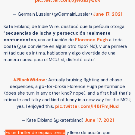
pic.twitter.com/xjW6aJyQkR
— Germain Lussier (@GermainLussier)
June 17, 2021
Kate Erbland, de Indie Wire, destacó que la película otorga
“
secuencias de lucha y persecución realmente
contundentes
, una actuación de
Florence Pugh
a toda
costa (¿se convierte en algún otro tipo? No), y una primera
mitad que es íntima, habladora y algo divertida de una
manera nueva para el MCU; sí, disfruté esto”.
#BlackWidow
: Actually bruising fighting and chase
sequences, a go-for-broke Florence Pugh performance
(does she turn in any other kind? nope), and a first half that's
intimate and talky and kind of funny in a new way for the MCU;
yes, I enjoyed this.
pic.twitter.com/i48fFmjNud
— Kate Erbland (@katerbland)
June 17, 2021
“
Es un thriller de espías tenso
y lleno de acción que