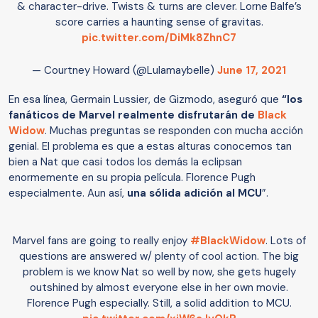
& character-drive. Twists & turns are clever. Lorne Balfe’s
score carries a haunting sense of gravitas.
pic.twitter.com/DiMk8ZhnC7
— Courtney Howard (@Lulamaybelle)
June 17, 2021
En esa línea, Germain Lussier, de Gizmodo, aseguró que
“los
fanáticos de Marvel realmente disfrutarán de
Black
Widow
. Muchas preguntas se responden con mucha acción
genial. El problema es que a estas alturas conocemos tan
bien a Nat que casi todos los demás la eclipsan
enormemente en su propia película. Florence Pugh
especialmente. Aun así,
una sólida adición al MCU
”.
Marvel fans are going to really enjoy
#BlackWidow
. Lots of
questions are answered w/ plenty of cool action. The big
problem is we know Nat so well by now, she gets hugely
outshined by almost everyone else in her own movie.
Florence Pugh especially. Still, a solid addition to MCU.