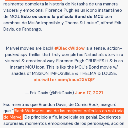
realmente completa la historia de Natasha de una manera
visceral y emocional. Florence Pugh es un ícono instantáneo
de MCU.
Esto es como la película Bond de MCU
con
sombras de Misión Imposible y Thema & Louise”, afirmó Erik
Davis, de Fandango.
Marvel movies are back!
#BlackWidow
is a tense, action-
packed spy thriller that truly completes Natasha’s story in a
visceral & emotional way. Florence Pugh CRUSHES it & is an
instant MCU icon. This is like the MCU's Bond movie w/
shades of MISSION: IMPOSSIBLE & THELMA & LOUISE.
pic.twitter.com/bauc2XVQlF
— Erik Davis (@ErikDavis)
June 17, 2021
Eso mientras que Brandon Davis, de Comic Book, aseguró
que “
Black Widow es una de las mejores películas en solitario
de Marvel
. De principio a fin, la película es genial. Excelentes
sorpresas, momentos emocionales de los personajes, acción