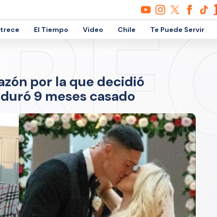
etrece
El Tiempo
Video
Chile
Te Puede Servir
azón por la que decidió
 duró 9 meses casado