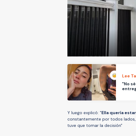
Lee T
"No sé
entreg
Y luego explicó: "
Ella quería esta
constantemente por todos lados, e
tuve que tomar la decisión"