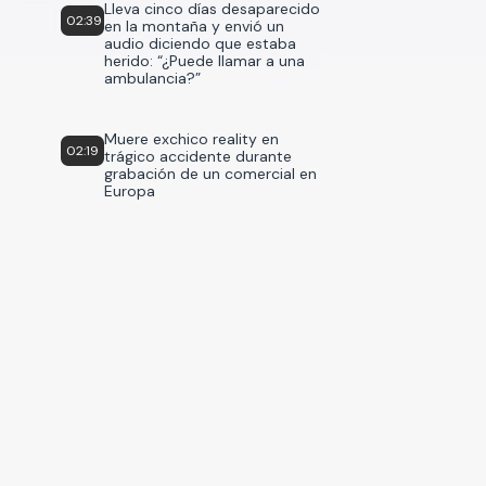
Lleva cinco días desaparecido
02:39
en la montaña y envió un
audio diciendo que estaba
herido: “¿Puede llamar a una
ambulancia?”
Muere exchico reality en
02:19
trágico accidente durante
grabación de un comercial en
Europa