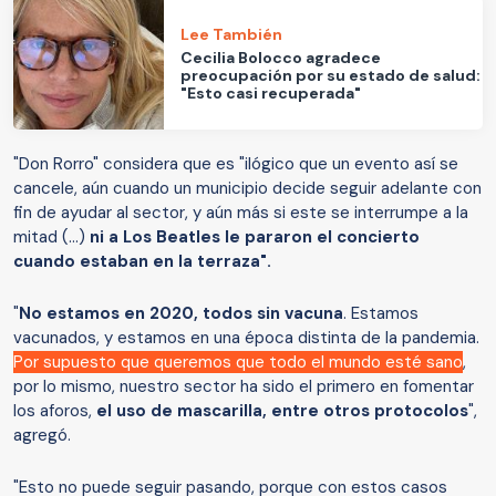
Lee También
Cecilia Bolocco agradece
preocupación por su estado de salud:
"Esto casi recuperada"
"Don Rorro" considera que es "ilógico que un evento así se
cancele, aún cuando un municipio decide seguir adelante con
fin de ayudar al sector, y aún más si este se interrumpe a la
mitad (...)
ni a Los Beatles le pararon el concierto
cuando estaban en la terraza".
"
No estamos en 2020, todos sin vacuna
. Estamos
vacunados, y estamos en una época distinta de la pandemia.
Por supuesto que queremos que todo el mundo esté sano
,
por lo mismo, nuestro sector ha sido el primero en fomentar
los aforos,
el uso de mascarilla, entre otros protocolos
",
agregó.
"Esto no puede seguir pasando, porque con estos casos