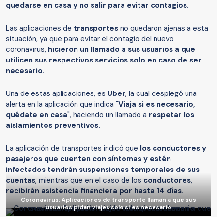
quedarse en casa y no salir para evitar contagios.
Las aplicaciones de
transportes
no quedaron ajenas a esta
situación, ya que para evitar el contagio del nuevo
coronavirus,
hicieron un llamado a sus usuarios a que
utilicen sus respectivos servicios solo en caso de ser
necesario.
Una de estas aplicaciones, es
Uber
, la cual desplegó una
alerta en la aplicación que indica "
Viaja si es necesario,
quédate en casa
", haciendo un llamado a
respetar los
aislamientos preventivos.
La aplicación de transportes indicó que
los conductores y
pasajeros que cuenten con síntomas y estén
infectados tendrán suspensiones temporales de sus
cuentas
, mientras que en el caso de los
conductores
,
recibirán asistencia financiera por hasta 14 días.
Coronavirus: Aplicaciones de transporte llaman a que sus
usuarios pidan viajes solo si es necesario