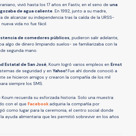
niano, vivió hasta los 17 años en Fastiv, en el seno de
una
 gozaba de agua caliente
. En 1992, junto a su madre,
ía de alcanzar su independencia tras la caída de la URSS-
a nueva vida no fue fácil.
istencia de comedores públicos
, pudieron salir adelante,
ba algo de dinero limpiando suelos- se familiarizaba con la
s de segunda mano.
d Estatal de San José
, Koum logró varios empleos en
Ernst
stemas de seguridad y en
Yahoo!
Fue ahí donde conoció a
te se hicieron amigos y crearon la compañía de los mil
para siempre los SMS.
e Koum recuerda su esforzada historia. Solo una muestra:
do con el que
Facebook
adquiria la compañía por
ió como lugar para la ceremonia, el centro social donde
 la ayuda alimentaria que les permitió sobrevivir en los años