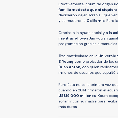
Efectivamente, Koum de origen ucra
familia modesta que ni siquiera
decidieron dejar Ucrania -que ven
y se mudaron a
California
. Pero l
Gracias a la ayuda social y a la
as
mientras el joven Jan -quien gana
programación gracias a manuale
Tras matricularse en la
Universida
& Young
como probador de los si
Brian Acton
, con quien rápidamen
millones de usuarios que sepultó 
Pero ésta no es la primera vez qu
cuando en 2014 firmaron el acuer
US$19.000 millones
, Koum escog
solían ir con su madre para recibir
más duros.