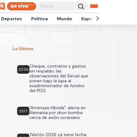
Deportes
Política
Mundo
Espectáculos
Empren
Lo Último
Cheque, contratos y gastos
23:56
sin respaldo: las
observaciones del Servel que
ponen bajo la lupa al
exadministrador de fondos
del PDG
"Amenaza híbrida": alerta en
23:17
Alemania por dron bomba
cerca de avión ucraniano
Teletón 2026 ya tiene fecha: