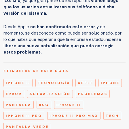
iOS 13.5,
ya que gran parte de los reportes
vienen luego
que los usuarios actualizaran sus teléfonos a dicha
versión del sistema.
Desde Apple
no han confirmado este error
y de
momento, se desconoce como puede ser solucionado, por
lo que habrá que esperar a que la empresa estadounidense
libere una nueva actualización que pueda corregir
estos problemas.
ETIQUETAS DE ESTA NOTA
IPHONE 11
TECNOLOGÍA
APPLE
IPHONE
ERROR
ACTUALIZACIÓN
PROBLEMAS
PANTALLA
BUG
IPHONE 11
IPHONE 11 PRO
IPHONE 11 PRO MAX
TECH
PANTALLA VERDE