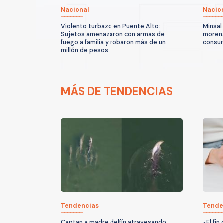
Nacional
Nacio
Violento turbazo en Puente Alto:
Minsal
Sujetos amenazaron con armas de
morena
fuego a familia y robaron más de un
consum
millón de pesos
MÁS DE TENDENCIAS
Tendencias
Tende
Captan a madre delfín atravesando
¿El fi