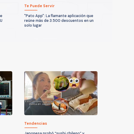
Te Puede Servir
te
"Pato App": La flamante aplicación que
UU
reúne más de 3.500 descuentos en un
solo lugar
Tendencias
Japonesa probó “sushi chileno” y