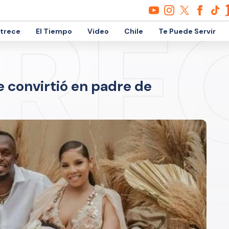
etrece
El Tiempo
Video
Chile
Te Puede Servir
e convirtió en padre de