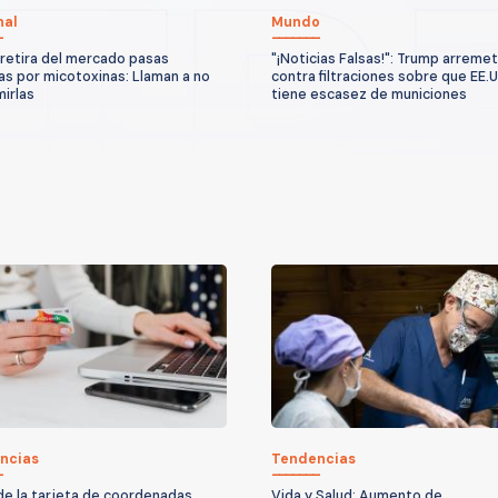
nal
Mundo
 retira del mercado pasas
"¡Noticias Falsas!": Trump arreme
s por micotoxinas: Llaman a no
contra filtraciones sobre que EE.
irlas
tiene escasez de municiones
ncias
Tendencias
n de la tarjeta de coordenadas
Vida y Salud: Aumento de