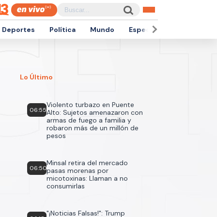
Deportes
Política
Mundo
Espectáculos
Empren
Lo Último
Violento turbazo en Puente
06:55
Alto: Sujetos amenazaron con
armas de fuego a familia y
robaron más de un millón de
pesos
Minsal retira del mercado
06:50
pasas morenas por
micotoxinas: Llaman a no
consumirlas
"¡Noticias Falsas!": Trump