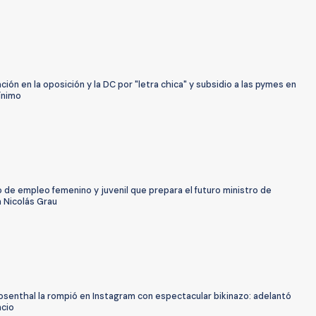
ión en la oposición y la DC por "letra chica" y subsidio a las pymes en
ínimo
o de empleo femenino y juvenil que prepara el futuro ministro de
 Nicolás Grau
osenthal la rompió en Instagram con espectacular bikinazo: adelantó
ncio