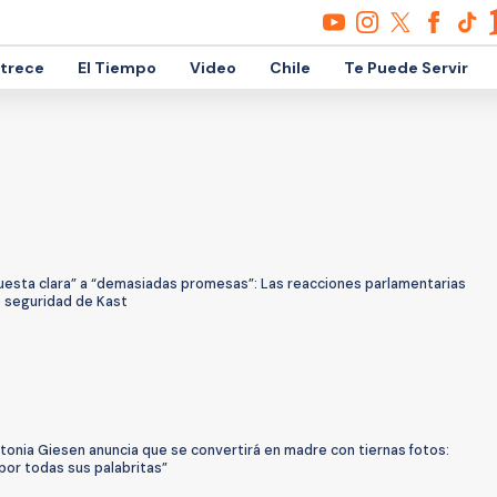
etrece
El Tiempo
Video
Chile
Te Puede Servir
uesta clara” a “demasiadas promesas”: Las reacciones parlamentarias
e seguridad de Kast
tonia Giesen anuncia que se convertirá en madre con tiernas fotos:
por todas sus palabritas”