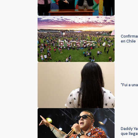
Confirman
en Chile
"Fui a un
Daddy Ya
que lleg