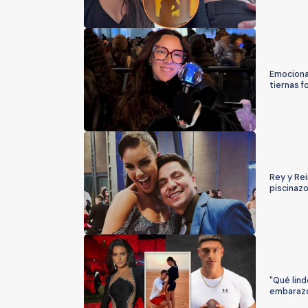
Emociona
tiernas f
Rey y Re
piscinaz
"Qué lind
embarazo