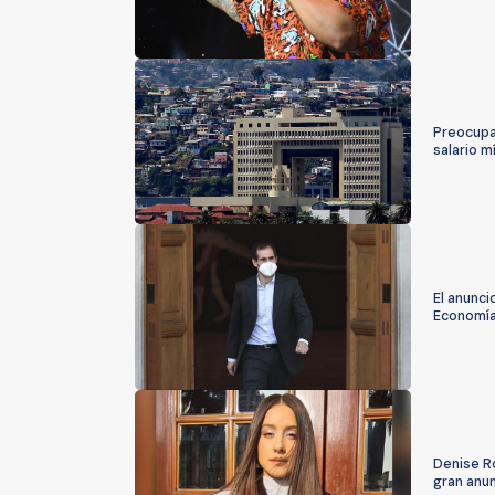
Preocupac
salario m
El anunci
Economía
Denise R
gran anu