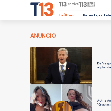
Lo Último
Reportajes Tel
ANUNCIO
De “resp
al plan d
Actriz An
“Gracias 