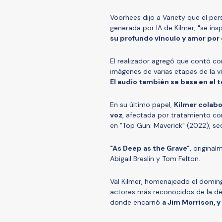
Voorhees dijo a Variety que el per
generada por IA de Kilmer, "se ins
su profundo vínculo y amor por e
El realizador agregó que contó con
imágenes de varias etapas de la v
El audio también se basa en el t
En su último papel,
Kilmer colabo
voz
, afectada por tratamiento co
en "Top Gun: Maverick" (2022), se
"As Deep as the Grave"
, origina
Abigail Breslin y Tom Felton.
Val Kilmer, homenajeado el domin
actores más reconocidos de la d
donde encarnó
a Jim Morrison, 