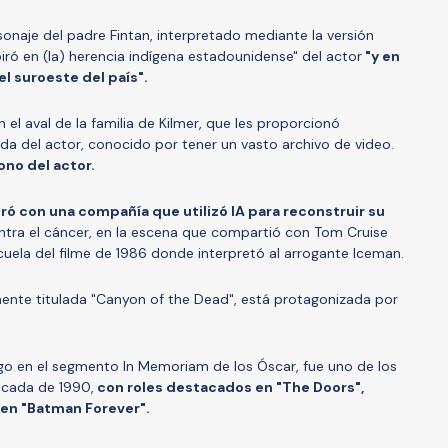
sonaje del padre Fintan, interpretado mediante la versión
piró en (la) herencia indígena estadounidense" del actor
"y en
l suroeste del país".
 el aval de la familia de Kilmer, que les proporcionó
ida del actor, conocido por tener un vasto archivo de video.
ono del actor.
ró con una compañía que utilizó IA para reconstruir su
ntra el cáncer, en la escena que compartió con Tom Cruise
cuela del filme de 1986 donde interpretó al arrogante Iceman.
lmente titulada "Canyon of the Dead", está protagonizada por
go en el segmento In Memoriam de los Óscar, fue uno de los
écada de 1990,
con roles destacados en "The Doors",
y en "Batman Forever".