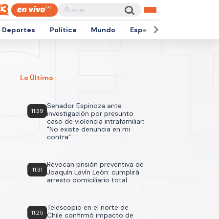
Deportes
Política
Mundo
Espectáculos
Empren
Lo Último
Senador Espinoza ante
11:39
investigación por presunto
caso de violencia intrafamiliar:
"No existe denuncia en mi
contra"
Revocan prisión preventiva de
11:31
Joaquín Lavín León: cumplirá
arresto domiciliario total
Telescopio en el norte de
11:25
Chile confirmó impacto de