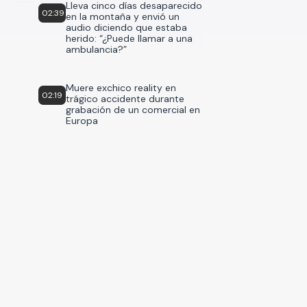
Lleva cinco días desaparecido
02:39
en la montaña y envió un
audio diciendo que estaba
herido: “¿Puede llamar a una
ambulancia?”
Muere exchico reality en
02:19
trágico accidente durante
grabación de un comercial en
Europa