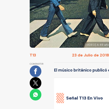
[VIDEO] A 49 año
T13
23 de Julio de 2018
COMPARTIR
El músico británico publicó
Señal
T13 En Vivo