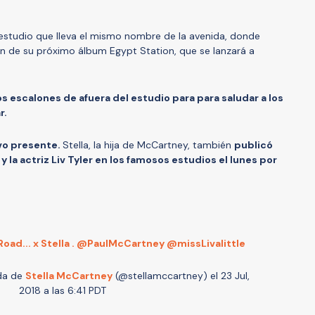
estudio que lleva el mismo nombre de la avenida, donde
n de su próximo álbum Egypt Station, que se lanzará a
os escalones de afuera del estudio para para saludar a los
r.
uvo presente.
Stella, la hija de McCartney, también
publicó
y la actriz Liv Tyler en los famosos estudios el lunes por
oad... x Stella . @PaulMcCartney @missLivalittle
da de
Stella McCartney
(@stellamccartney) el
23 Jul,
2018 a las 6:41 PDT