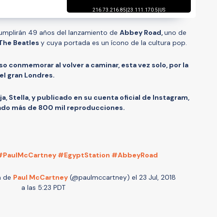
umplirán 49 años del lanzamiento de
Abbey Road,
uno de
The Beatles
y cuya portada es un ícono de la cultura pop.
o conmemorar al volver a caminar, esta vez solo, por la
del gran Londres.
ja, Stella, y publicado en su cuenta oficial de Instagram,
ado más de 800 mil reproducciones.
PaulMcCartney #EgyptStation #AbbeyRoad
a de
Paul McCartney
(@paulmccartney) el
23 Jul, 2018
a las 5:23 PDT