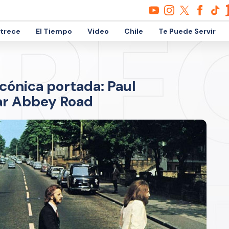
etrece
El Tiempo
Video
Chile
Te Puede Servir
icónica portada: Paul
ar Abbey Road