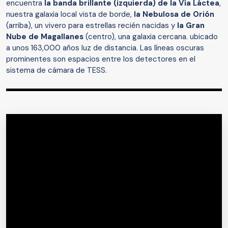
encuentra
la banda brillante (izquierda) de la Vía Láctea
,
nuestra galaxia local vista de borde,
la Nebulosa de Orión
(arriba), un vivero para estrellas recién nacidas y
la Gran
Nube de Magallanes
(centro), una galaxia cercana. ubicado
a unos 163,000 años luz de distancia. Las líneas oscuras
prominentes son espacios entre los detectores en el
sistema de cámara de TESS.