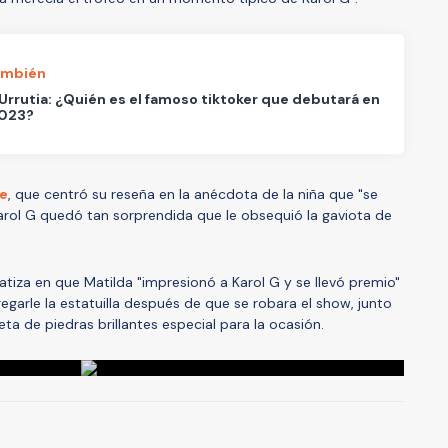
ambién
Urrutia: ¿Quién es el famoso tiktoker que debutará en
2023?
ae
, que centró su reseña en la anécdota de la niña que "se
arol G quedó tan sorprendida que le obsequió la gaviota de
atiza en que Matilda "impresionó a Karol G y se llevó premio"
garle la estatuilla después de que se robara el show, junto
ta de piedras brillantes especial para la ocasión.
A