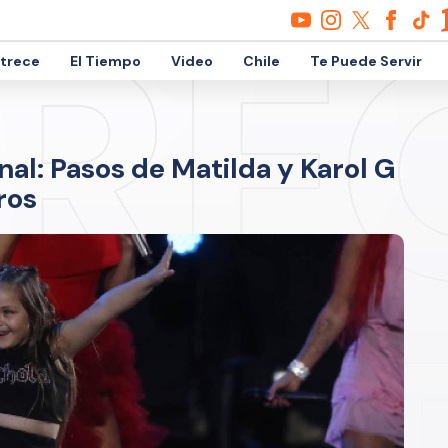
etrece
El Tiempo
Video
Chile
Te Puede Servir
nal: Pasos de Matilda y Karol G
ros