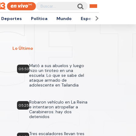
Deportes
Política
Mundo
Espectáculos
Empren
Lo Último
Mató a sus abuelos y luego
05:53
hizo un tiroteo en una
escuela: Lo que se sabe del
ataque armado de
adolescente en Tailandia
Robaron vehículo en La Reina
05:25
e intentaron atropellar a
Carabineros: hay dos
detenidos
Tres escaladores llevan tres