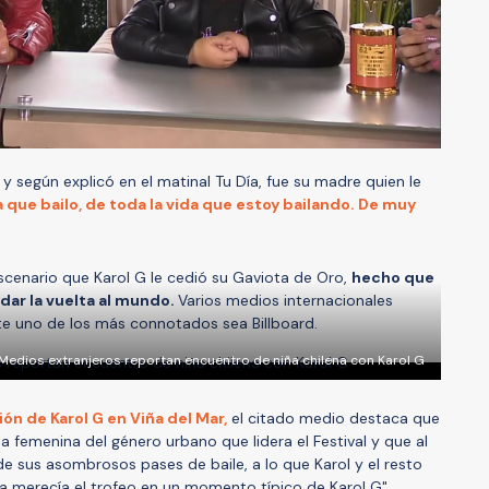
y según explicó en el matinal Tu Día, fue su madre quien le
a que bailo, de toda la vida que estoy bailando. De muy
escenario que Karol G le cedió su Gaviota de Oro,
hecho que
dar la vuelta al mundo.
Varios medios internacionales
te uno de los más connotados sea Billboard.
Medios extranjeros reportan encuentro de niña chilena con Karol G
ón de Karol G en Viña del Mar,
el citado medio destaca que
ta femenina del género urbano que lidera el Festival y que al
 de sus asombrosos pases de baile, a lo que Karol y el resto
la merecía el trofeo en un momento típico de Karol G".