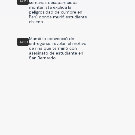
04:51
semanas desaparecidos:
montañista explica la
peligrosidad de cumbre en
Perú donde murió estudiante
chileno
Mamá lo convenció de
04:10
entregarse: revelan el motivo
de riña que terminó con
asesinato de estudiante en
San Bernardo