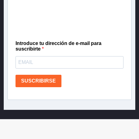
Inscríbete en nuestra lista de correo para recibir
gratis las noticias más importantes del día, con la
confianza de Teletrece.
Introduce tu dirección de e-mail para
suscribirte
SUSCRIBIRSE