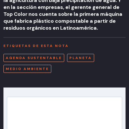
la agricultura con baja precipitación de agua. Y
en la sección empresas, el gerente general de
Top Color nos cuenta sobre la primera máquina
que fabrica plástico compostable a partir de
residuos orgánicos en Latinoamérica.
ETIQUETAS DE ESTA NOTA
AGENDA SUSTENTABLE
PLANETA
MEDIO AMBIENTE
Newsletter T13