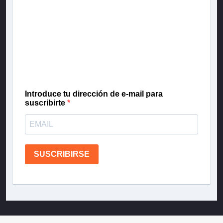
Newsletter T13
Inscríbete en nuestra lista de correo para recibir
gratis las noticias más importantes del día, con la
confianza de Teletrece.
Introduce tu dirección de e-mail para
suscribirte
SUSCRIBIRSE