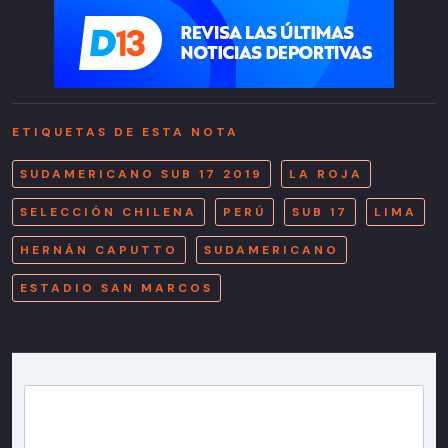
ETIQUETAS DE ESTA NOTA
SUDAMERICANO SUB 17 2019
LA ROJA
SELECCIÓN CHILENA
PERÚ
SUB 17
LIMA
HERNÁN CAPUTTO
SUDAMERICANO
ESTADIO SAN MARCOS