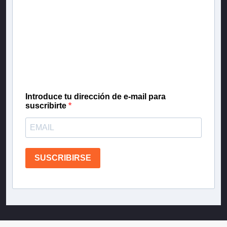
Newsletter T13
Inscríbete en nuestra lista de correo para recibir
gratis las noticias más importantes del día, con la
confianza de Teletrece.
Introduce tu dirección de e-mail para
suscribirte
SUSCRIBIRSE