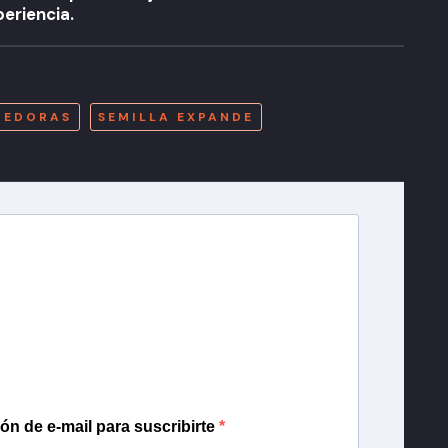
periencia.
A
DEDORAS
SEMILLA EXPANDE
r T13
lista de correo para recibir gratis las noticias
día, con la confianza de Teletrece.
ión de e-mail para suscribirte