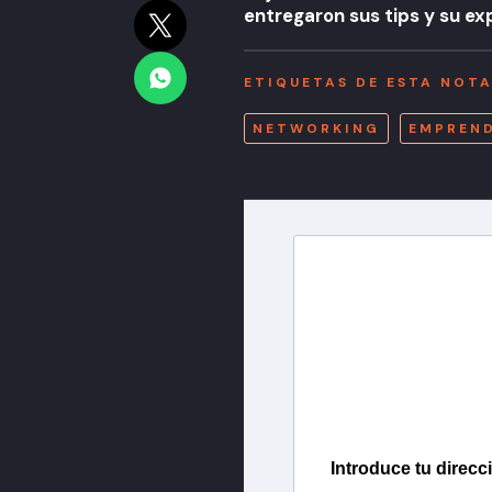
entregaron sus tips y su ex
ETIQUETAS DE ESTA NOT
NETWORKING
EMPREN
Newslette
Inscríbete en nuestra 
más importantes del 
Introduce tu direcc