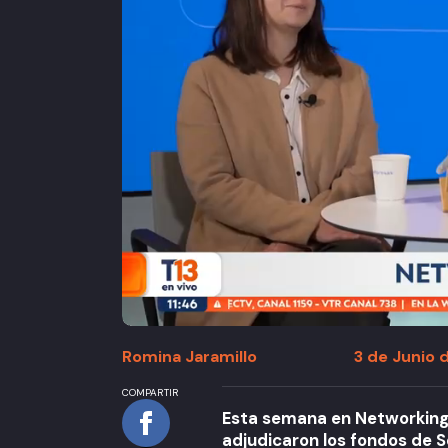
Romina Jaramillo
3 de Junio d
COMPARTIR
Esta semana en Networkin
adjudicaron los fondos de S