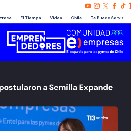
etrece
El Tiempo
Video
Chile
Te Puede Servir
postularon a Semilla Expande