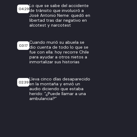
Lo que se sabe del accidente
04:29
de tránsito que involucró a
José Antonio Neme: quedó en
libertad tras dar negativo en
alcotest y narcotest
Cuando murió su abuela se
03:17
dio cuenta de todo lo que se
fue con ella: hoy recorre Chile
para ayudar a otros nietos a
inmortalizar sus historias
Lleva cinco días desaparecido
02:39
en la montaña y envió un
audio diciendo que estaba
herido: “¿Puede llamar a una
ambulancia?”