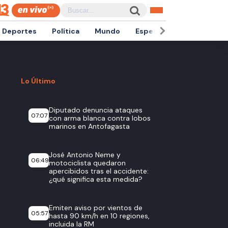
Deportes
Política
Mundo
Espectáculos
Empren
Lo Último
Diputado denuncia ataques
07:07
con arma blanca contra lobos
marinos en Antofagasta
José Antonio Neme y
06:49
motociclista quedaron
apercibidos tras el accidente:
¿qué significa esta medida?
Emiten aviso por vientos de
05:57
hasta 90 km/h en 10 regiones,
incluida la RM