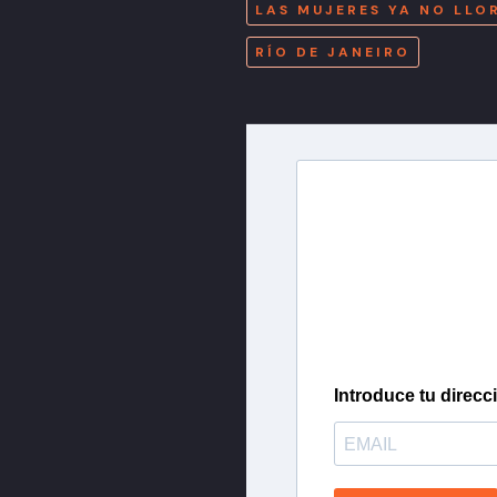
LAS MUJERES YA NO LL
RÍO DE JANEIRO
Newslette
Inscríbete en nuestra 
más importantes del 
Introduce tu direcc