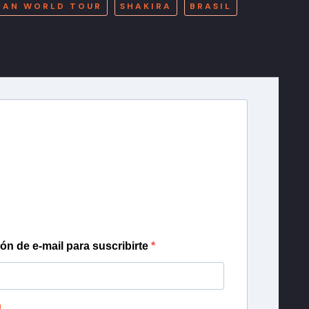
ORAN WORLD TOUR
SHAKIRA
BRASIL
r T13
lista de correo para recibir gratis las noticias
día, con la confianza de Teletrece.
ión de e-mail para suscribirte