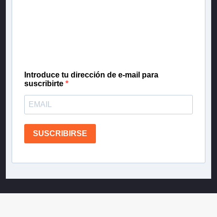
Inscríbete en nuestra lista de correo para recibir
gratis las noticias más importantes del día, con la
confianza de Teletrece.
Introduce tu dirección de e-mail para
suscribirte
SUSCRIBIRSE