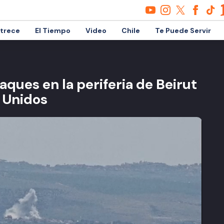
etrece
El Tiempo
Video
Chile
Te Puede Servir
aques en la periferia de Beirut
s Unidos