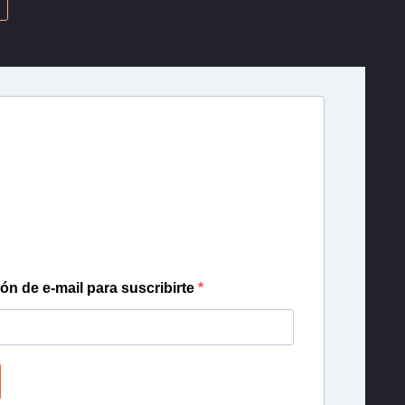
U
r T13
lista de correo para recibir gratis las noticias
día, con la confianza de Teletrece.
ión de e-mail para suscribirte