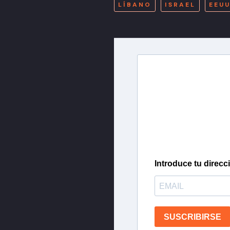
LÍBANO
ISRAEL
EEU
Newslette
Inscríbete en nuestra 
más importantes del 
Introduce tu direcc
SUSCRIBIRSE