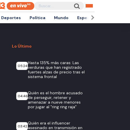
Deportes
Política
Mundo
Espectáculos
Empren
Lo Último
Hasta 135% más caras: Las
05:24
verduras que han registrado
fuertes alzas de precio tras el
sistema frontal
Quién es el hombre acusado
04:46
de perseguir, retener y
amenazar a nueve menores
por jugar al "ring ring raja"
Quién era el influencer
03:42
asesinado en transmisión en