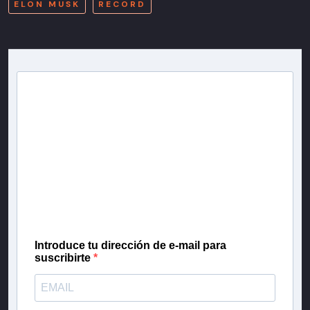
ELON MUSK
RECORD
Newsletter T13
Inscríbete en nuestra lista de correo para recibir
gratis las noticias más importantes del día, con la
confianza de Teletrece.
Introduce tu dirección de e-mail para
suscribirte