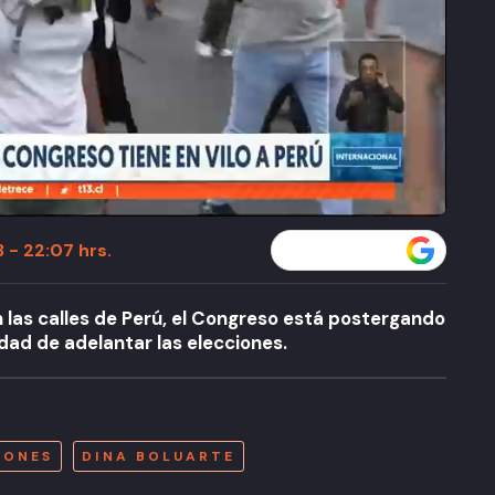
 - 22:07 hrs.
Seguir a T13 en
n las calles de Perú, el Congreso está postergando
lidad de adelantar las elecciones.
A
IONES
DINA BOLUARTE