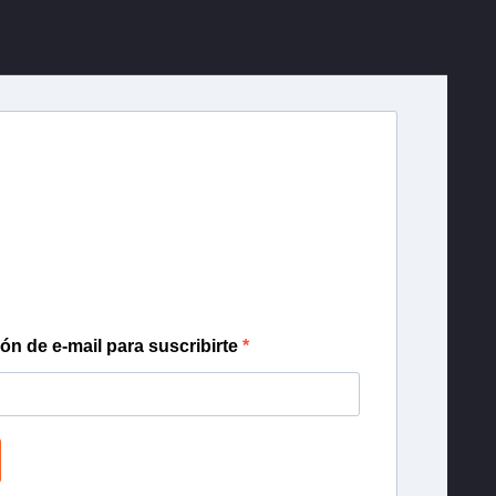
r T13
lista de correo para recibir gratis las noticias
día, con la confianza de Teletrece.
ión de e-mail para suscribirte