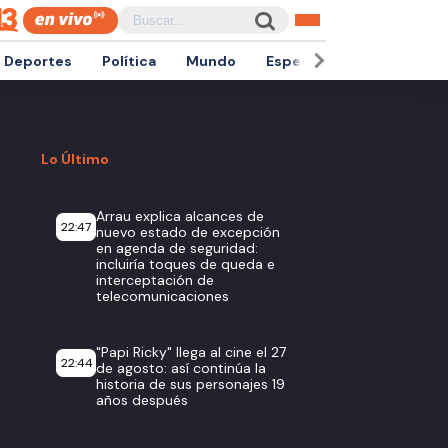
Deportes
Política
Mundo
Espectáculos
Empren
Lo Último
Arrau explica alcances de
22:47
nuevo estado de excepción
en agenda de seguridad:
incluiría toques de queda e
interceptación de
telecomunicaciones
"Papi Ricky" llega al cine el 27
22:44
de agosto: así continúa la
historia de sus personajes 19
años después