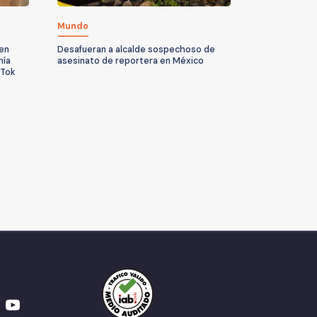
Mundo
 en
Desafueran a alcalde sospechoso de
nía
asesinato de reportera en México
kTok