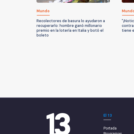
Mundo
Mund
Recolectores de basura lo ayudaron a
"¡Noti
recuperarlo: hombre ganó millonario
contra
premio en la lotería en Italia y botó el
tiene 
boleto
El 13
Portada
Programas