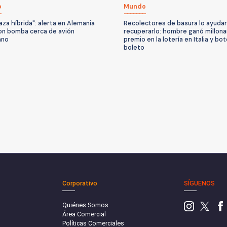
o
Mundo
za híbrida": alerta en Alemania
Recolectores de basura lo ayudar
on bomba cerca de avión
recuperarlo: hombre ganó millona
ano
premio en la lotería en Italia y bot
boleto
Corporativo
SÍGUENOS
Quiénes Somos
Área Comercial
Políticas Comerciales