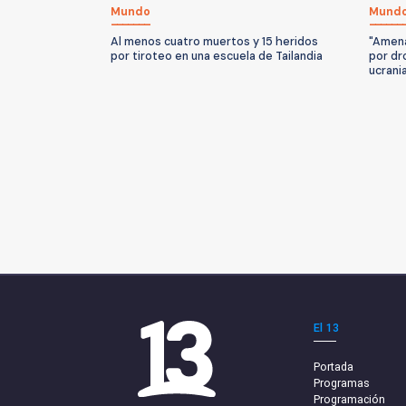
Mundo
Mund
Al menos cuatro muertos y 15 heridos
"Amena
por tiroteo en una escuela de Tailandia
por dr
ucrani
El 13
Portada
Programas
Programación