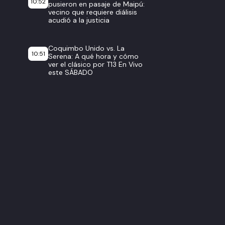
10:52
pusieron en pasaje de Maipú:
vecino que requiere diálisis
acudió a la justicia
Coquimbo Unido vs. La
10:51
Serena: A qué hora y cómo
ver el clásico por T13 En Vivo
este SÁBADO