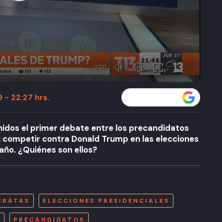
 - 22:27 hrs.
Seguir a T13 en
nidos el primer debate entre los precandidatos
competir contra Donald Trump en las elecciones
año. ¿Quiénes son ellos?
A
CRÁTAS
ELECCIONES PRESIDENCIALES
S
PRECANDIDATOS