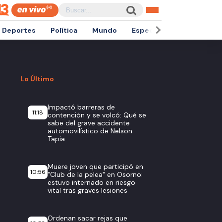
Deportes
Política
Mundo
Espectáculos
Empren
Lo Último
Impactó barreras de
11:18
contención y se volcó: Qué se
sabe del grave accidente
automovilístico de Nelson
Tapia
Muere joven que participó en
10:56
"Club de la pelea" en Osorno:
estuvo internado en riesgo
vital tras graves lesiones
Ordenan sacar rejas que