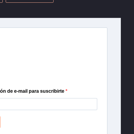
r T13
lista de correo para recibir gratis las noticias
día, con la confianza de Teletrece.
ión de e-mail para suscribirte