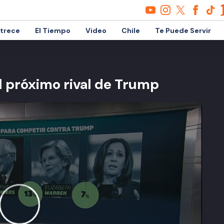
etrece
El Tiempo
Video
Chile
Te Puede Servir
l próximo rival de Trump