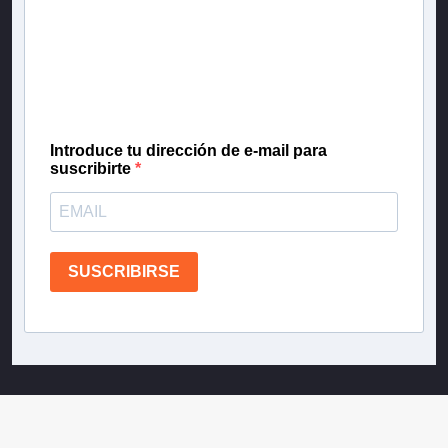
Inscríbete en nuestra lista de correo para recibir
gratis las noticias más importantes del día, con la
confianza de Teletrece.
Introduce tu dirección de e-mail para
suscribirte
SUSCRIBIRSE