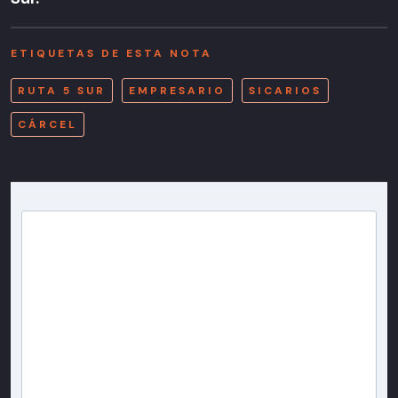
ETIQUETAS DE ESTA NOTA
RUTA 5 SUR
EMPRESARIO
SICARIOS
CÁRCEL
Newsletter T13
Inscríbete en nuestra lista de correo para recibir
gratis las noticias más importantes del día, con la
confianza de Teletrece.