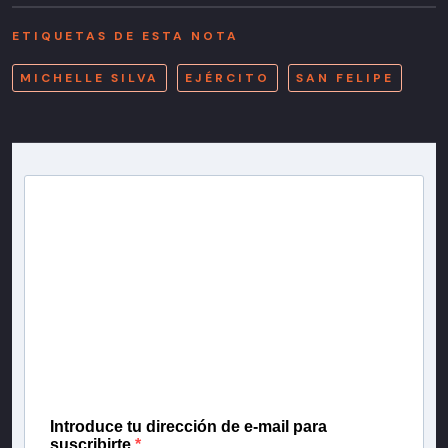
ETIQUETAS DE ESTA NOTA
MICHELLE SILVA
EJÉRCITO
SAN FELIPE
Newsletter T13
Inscríbete en nuestra lista de correo para recibir
gratis las noticias más importantes del día, con la
confianza de Teletrece.
Introduce tu dirección de e-mail para
suscribirte